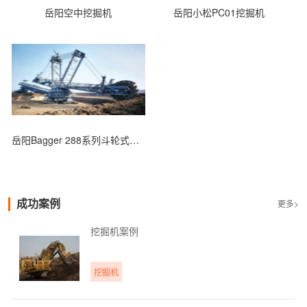
岳阳空中挖掘机
岳阳小松PC01挖掘机
岳阳Bagger 288系列斗轮式挖掘机
成功案例
更多>
挖掘机案例
挖掘机