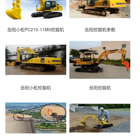
岳阳小松PC210-11M0挖掘机
岳阳挖掘机参数
岳阳小松挖掘机
岳阳挖掘机