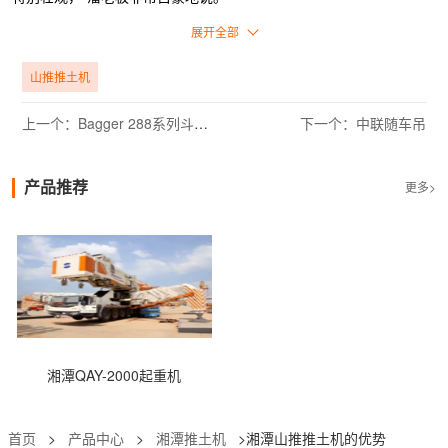
拆迁、平整和绿化就像无名英雄。在潘老板的带领下，山推的几台
展开全部
SD16TL推土机正在不断为脚下的土地添彩，努力开发城市绿地，建
设天清水秀、湿地覆盖、森林环绕的生态城市。原北京东方化工厂即
山推推土机
将转型为“绿色城市之心”。同时，人员的连续停机、超过20个小时的
运行以及紧张的时间表要求，都对山推设备的性能构成了严峻的考
上一个：Bagger 288系列斗轮式挖掘机
下一个：中联随车吊
验。
产品推荐
更多>
湘潭QAY-2000起重机
首页
>
产品中心
>
湘潭推土机
>湘潭山推推土机的优势