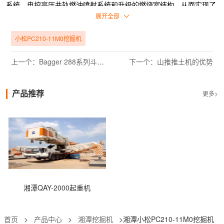
系统、电控高压共轨燃油喷射系统和升级的燃烧室结构，从而实现了
更环保的排放。与PC210-8M0相比，它具有更高的燃油经济性，并
展开全部
将油耗降低约7%。
PC210-11M0在原有车型的基础上进行了升级，重点关注发动机系统
小松PC210-11M0挖掘机
和液压系统：发动机功率比110kW的PC210-8M0提高了12%，达到
123.2kW，动力更强；同时，采用整机控制系统优化动力匹配，增强
上一个：Bagger 288系列斗轮式挖掘机
下一个：山推推土机的优势
了发动机和液压系统的可变匹配控制，按需提供流量，减少内部损
失，使操作更加高效。
据用户反馈：“在一个治理工程的项目中，设备很多时候都需要在泥
产品推荐
更多>
泞和碎石中作业，小松PC210-11M0动力充沛，强大的牵引力让它在
泥里威猛无比！无论是土地平整、土石方装车还是土层剥离，都展现
出超强的稳定性和灵活性！”
湘潭QAY-2000起重机
首页
>
产品中心
>
湘潭挖掘机
>湘潭小松PC210-11M0挖掘机